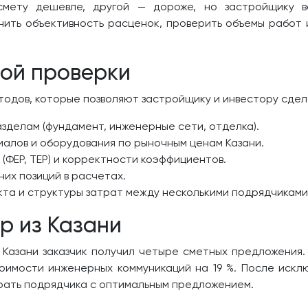
мету дешевле, другой — дороже, но застройщику ва
ить объективность расценок, проверить объемы работ 
ой проверки
одов, которые позволяют застройщику и инвестору сдел
зделам (фундамент, инженерные сети, отделка).
алов и оборудования по рыночным ценам Казани.
(ФЕР, ТЕР) и корректности коэффициентов.
их позиций в расчетах.
та и структуры затрат между несколькими подрядчиками
р из Казани
 Казани заказчик получил четыре сметных предложения.
оимости инженерных коммуникаций на 19 %. После искл
брать подрядчика с оптимальным предложением.