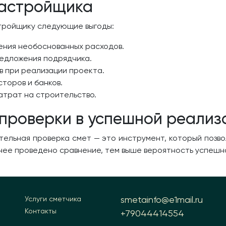
застройщика
тройщику следующие выгоды:
ения необоснованных расходов.
едложения подрядчика.
 при реализации проекта.
торов и банков.
атрат на строительство.
 проверки в успешной реализ
тельная проверка смет — это инструмент, который позв
ее проведено сравнение, тем выше вероятность успешно
smetainfo@e1mail.ru
Услуги сметчика
Контакты
+79044414554